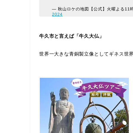
— 秋山ロケの地図【公式】火曜よる11時6分放
2024
牛久市と言えば「牛久大仏」
世界一大きな青銅製立像としてギネス世