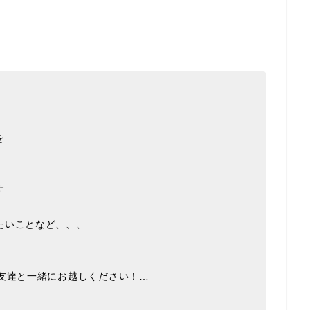
を
す
たいことなど、、、
お友達と一緒にお越しください！…