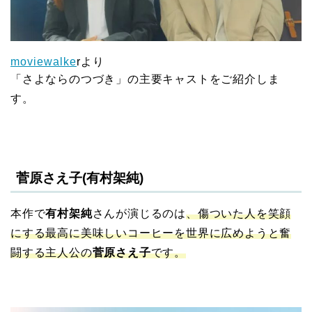
moviewalke
rより
「さよならのつづき」の主要キャストをご紹介しま
す。
菅原さえ子(有村架純)
本作で
有村架純
さんが演じるのは
、傷ついた人を笑顔
にする最高に美味しいコーヒーを世界に広めようと奮
闘する主人公の
菅原さえ子
です。