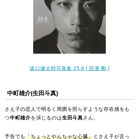
坂口健太郎写真集 25.6 [ 田邊 剛 ]
中町雄介(生田斗真)
さえ子の恋人で明るく周囲を照らすような存在感をも
つ
中町雄介
を演じるのは
生田斗真
さん。
予告でも
「ちょっとやんちゃな心臓」
とさえ子が言っ