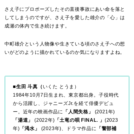
さえ子にプロポーズしたその直後事故にあい命を落と
してしまうのですが、さえ子を愛した雄介の「心」は
成瀬の体内で生き続けます。
中町雄介という人物像や生きている頃のさえ子への想
いがどのように描かれているのか気になりますよね。
■生田 斗真（
いくた とうま）
1984年10月7日生まれ、東京都出身。子役時代
から活躍し、ジャニーズJr.を経て俳優デビュ
ー。近年の映画作品に
「人間失格」
(2021年)
「湯道」
(2022年)
「土竜の唄 FINAL. 」
(2023
年)
「渇水」
(2023年)、ドラマ作品に
「警部補