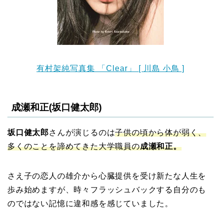
有村架純写真集 「Clear」 [ 川島 小鳥 ]
成瀬和正(坂口健太郎)
坂口健太郎
さんが演じるのは
子供の頃から体が弱く、
多くのことを諦めてきた大学職員の
成瀬和正。
さえ子の恋人の雄介から心臓提供を受け新たな人生を
歩み始めますが、時々フラッシュバックする自分のも
のではない記憶に違和感を感じていました。