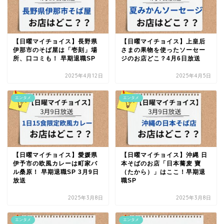
【日曜マイチョイス】長野県
【日曜マイチョイス】上皇后
伊那市のそば屋は「壱刻」場
さまの果物を使ったソーセー
所、口コミも！ 早期退職SP
ジのお店どこ？4月6日放送
2025年4月12日
2025年4月5日
エンタメ
エンタメ
【日曜マイチョイス】愛媛県
【日曜マイチョイス】沖縄 日
伊予市の欧風カレーは町家バ
本そばのお店「日本蕎麦 寶
ル桑原！ 早期退職SP 3月9日
（たから）」はここ！早期退
放送
職SP
2025年3月8日
2025年3月8日
エンタメ
エンタメ