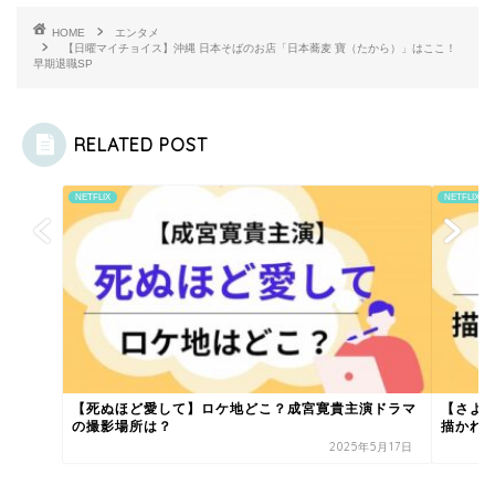
HOME
エンタメ
【日曜マイチョイス】沖縄 日本そばのお店「日本蕎麦 寶（たから）」はここ！
早期退職SP
RELATED POST
NETFLIX
NETFLIX
【死ぬほど愛して】ロケ地どこ？成宮寛貴主演ドラマ
【さよ
の撮影場所は？
描かれた
2025年5月17日