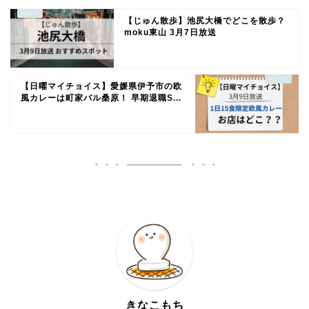
【じゅん散歩】池尻大橋でどこを散歩？
moku東山 3月7日放送
【日曜マイチョイス】愛媛県伊予市の欧
風カレーは町家バル桑原！ 早期退職S...
きなこもち