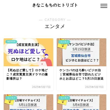
きなこもちのヒトリゴト
― CATEGORY ―
エンタメ
NETFLIX
エンタメ
【死ぬほど愛して】ロケ地ど
ケンコバのほろ酔いビジホ泊
こ？成宮寛貴主演ドラマの撮
｜宮城県仙台市で訪れたビジ
影場所は？
ホとお店はどこ？5月15日放送
2025年5月17日
2025年5月15日
エンタメ
エンタメ