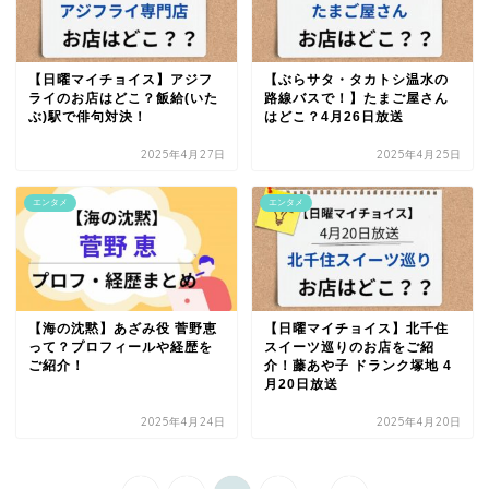
【日曜マイチョイス】アジフ
【ぶらサタ・タカトシ温水の
ライのお店はどこ？飯給(いた
路線バスで！】たまご屋さん
ぶ)駅で俳句対決！
はどこ？4月26日放送
2025年4月27日
2025年4月25日
エンタメ
エンタメ
【海の沈黙】あざみ役 菅野恵
【日曜マイチョイス】北千住
って？プロフィールや経歴を
スイーツ巡りのお店をご紹
ご紹介！
介！藤あや子 ドランク塚地 4
月20日放送
2025年4月24日
2025年4月20日
...