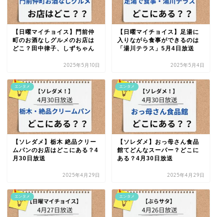
【日曜マイチョイス】門前仲
【日曜マイチョイス】足湯に
町のお酒なしグルメのお店は
入りながら食事ができるのは
どこ？田中律子、しずちゃん
「湯川テラス」5月4日放送
2025年5月10日
2025年5月4日
エンタメ
エンタメ
【ソレダメ】栃木 絶品クリー
【ソレダメ】おっ母さん食品
ムパンのお店はどこにある？4
館てどんなスーパー？どこに
月30日放送
ある？4月30日放送
2025年4月29日
2025年4月29日
エンタメ
エンタメ