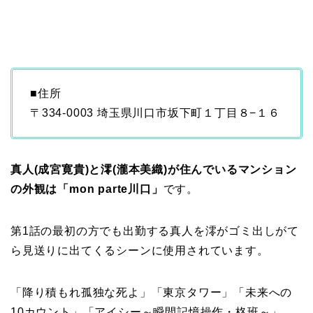
■住所
〒334-0003 埼玉県川口市坂下町１丁目８−１６
真人(成宮寛貴)と澪(瀧本美織)が住んでいるマンション
の外観は「mon parte川口」
です。
第1話の最初の方でも出勤する真人を澪がゴミ出しがて
ら見送りに出てくるシーンに使用されています。
「降り積もれ孤独な死よ」「東京タワー」「未来への
10カウント」「アイシー～瞬間記憶操作・柊班～」