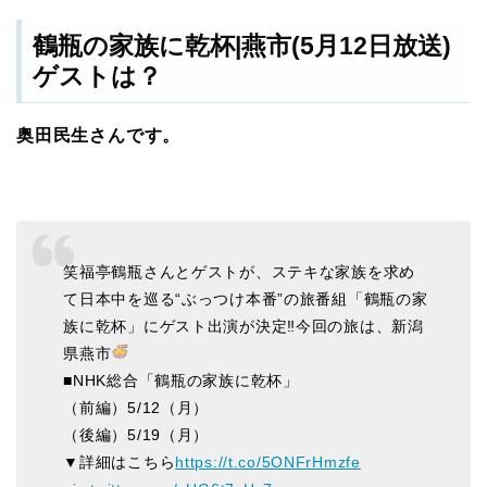
鶴瓶の家族に乾杯|燕市(5月12日放送)
ゲストは？
奥田民生さんです。
笑福亭鶴瓶さんとゲストが、ステキな家族を求め
て日本中を巡る“ぶっつけ本番”の旅番組「鶴瓶の家
族に乾杯」にゲスト出演が決定‼今回の旅は、新潟
県燕市
■NHK総合「鶴瓶の家族に乾杯」
（前編）5/12（月）
（後編）5/19（月）
▼詳細はこちら
https://t.co/5ONFrHmzfe