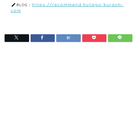
https://recommend.hutago-kurashi.
BLOG：
com