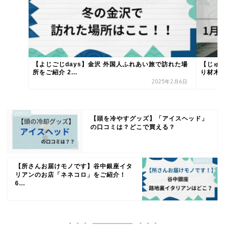
【よじごじdays】金沢 外国人ふれあい旅で訪れた場
【じゅ
所をご紹介 2...
り材木店
2025年2月6日
【頭を冷やすグッズ】「アイスヘッド」
の口コミは？どこで買える？
【所さんお届けモノです】谷中銀座イタ
リアンのお店「ネネコロ」をご紹介！
6...