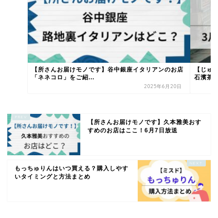
【所さんお届けモノです】谷中銀座イタリアンのお店
【じゅ
「ネネコロ」をご紹...
石濱茶寮
2025年6月20日
【所さんお届けモノです】久本雅美おす
すめのお店はここ！6月7日放送
もっちゅりんはいつ買える？購入しやす
いタイミングと方法まとめ