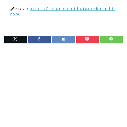
https://recommend.hutago-kurashi.
BLOG：
com