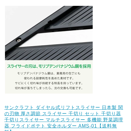
サンクラフト ダイヤル式リフトスライサー 日本製 関
の刃物 厚さ調節 スライサー 千切り セット 千切り器
千切りスライサー マルチスライサー 多機能 野菜調理
器 フライドポテト 安全ホルダー AMS-01【送料無