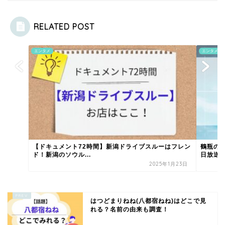
RELATED POST
エンタメ
エンタメ
【ドキュメント72時間】新潟ドライブスルーはフレン
鶴瓶の家
ド！新潟のソウル...
日放送)
2025年1月23日
はつどまりねね(八都宿ねね)はどこで見
れる？名前の由来も調査！