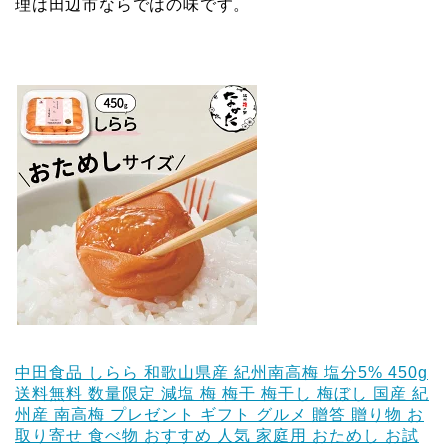
理は田辺市ならではの味です。
中田食品 しらら 和歌山県産 紀州南高梅 塩分5% 450g
送料無料 数量限定 減塩 梅 梅干 梅干し 梅ぼし 国産 紀
州産 南高梅 プレゼント ギフト グルメ 贈答 贈り物 お
取り寄せ 食べ物 おすすめ 人気 家庭用 おためし お試