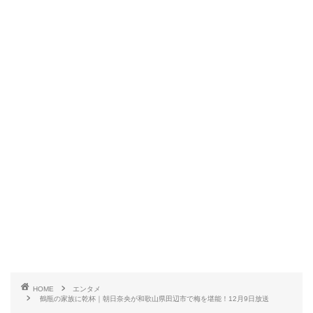
HOME
エンタメ
鶴瓶の家族に乾杯｜朝日奈央が和歌山県田辺市で梅を堪能！12月9日放送