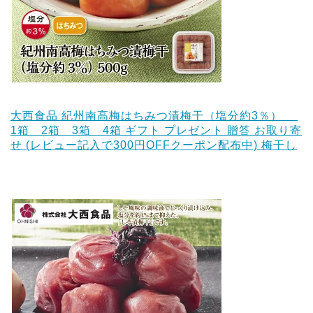
大西食品 紀州南高梅はちみつ漬梅干（塩分約3％）
1箱 2箱 3箱 4箱 ギフト プレゼント 贈答 お取り寄
せ (レビュー記入で300円OFFクーポン配布中) 梅干し