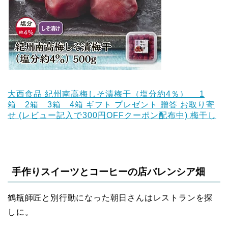
大西食品 紀州南高梅しそ漬梅干（塩分約4％） 1
箱 2箱 3箱 4箱 ギフト プレゼント 贈答 お取り寄
せ (レビュー記入で300円OFFクーポン配布中) 梅干し
手作りスイーツとコーヒーの店バレンシア畑
鶴瓶師匠と別行動になった朝日さんはレストランを探
しに。