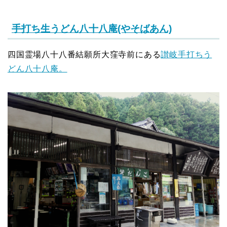
手打ち生うどん八十八庵(やそばあん)
四国霊場八十八番結願所大窪寺前にある
讃岐手打ちう
どん八十八庵。