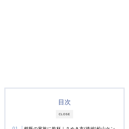
目次
CLOSE
鶴瓶の家族に乾杯｜さぬき市(後編)松山ケン