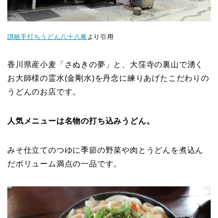
讃岐手打ちうどん八十八庵
より引用
香川県産小麦「さぬきの夢」と、大窪寺の裏山で湧く
お大師様の霊水(金剛水)を丹念に練りあげたこだわりの
うどんのお店です。
人気メニューは名物の打ち込みうどん。
みそ仕立てのつゆに季節の野菜や肉とうどんを煮込ん
だボリューム満点の一品です。