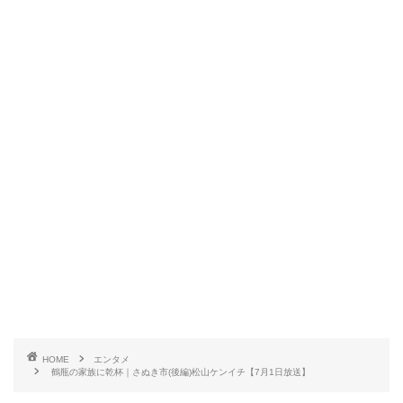
HOME
エンタメ
鶴瓶の家族に乾杯｜さぬき市(後編)松山ケンイチ【7月1日放送】