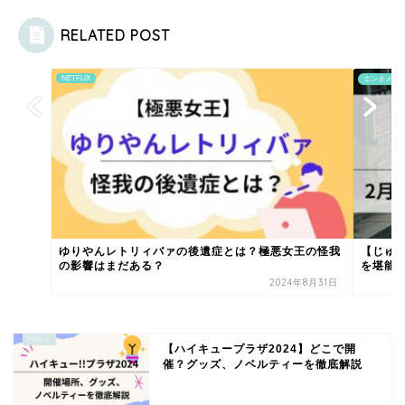
RELATED POST
NETFLIX
エンタメ
ゆりやんレトリィバァの後遺症とは？極悪女王の怪我
【じゅ
の影響はまだある？
を堪能！2
2024年8月31日
【ハイキュープラザ2024】どこで開
催？グッズ、ノベルティーを徹底解説