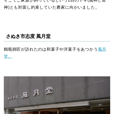
そこでご家族が飼っているという2匹のヤギ(風神と雷
神)とも対面し約束していた農家に向かいました。
さぬき市志度 風月堂
鶴瓶師匠が訪れたのは和菓子や洋菓子をあつかう
風月
堂。