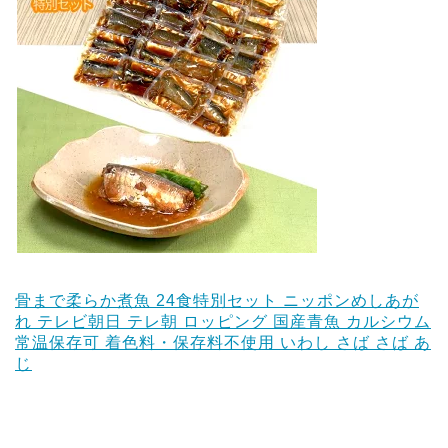
骨まで柔らか煮魚 24食特別セット ニッポンめしあが
れ テレビ朝日 テレ朝 ロッピング 国産青魚 カルシウム
常温保存可 着色料・保存料不使用 いわし さば さば あ
じ