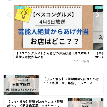
エンタメ
エンタメ
【ベスコングルメ】からあげのお店は蒲田鳥久本店！
【午後
芸能人絶賛弁当のお...
渡辺公房
2025年4月6日
【じゅん散歩】玉川学園前で訪れたのは
ここ！和菓子屋、爆盛りミルクティー ...
【じゅん散歩】笹塚で訪れたのは？笹塚
ボウル、消防装備工場、ビリヤード 2...