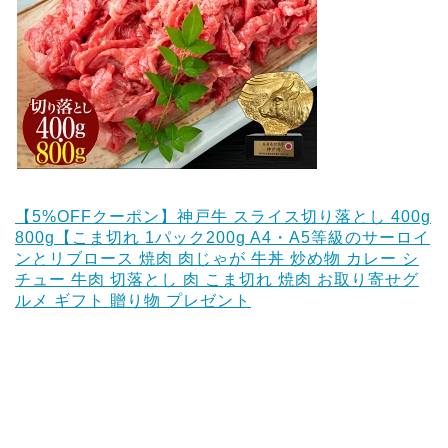
【5%OFFクーポン】神戸牛 スライス切り落とし 400g
800g【こま切れ 1パック200g A4・A5等級のサーロイ
ンとリブロース 焼肉 肉じゃが 牛丼 炒め物 カレー シ
チュー 牛肉 切落とし 肉 こま切れ 焼肉 お取り寄せグ
ルメ ギフト 贈り物 プレゼント