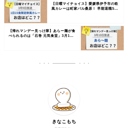
【日曜マイチョイス】愛媛県伊予市の欧
風カレーは町家バル桑原！ 早期退職S...
【帰れマンデー見っけ隊】あらー麺が食
べられるのは「石巻 元気食堂」3月1...
きなこもち