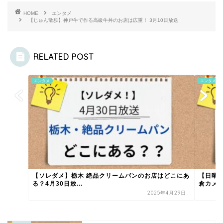
HOME
エンタメ
【じゅん散歩】神戸牛で作る高級牛丼のお店は広重！ 3月10日放送
RELATED POST
エンタメ
エンタメ
【ソレダメ】栃木 絶品クリームパンのお店はどこにあ
【日曜
る？4月30日放...
倉カメラ
2025年4月29日