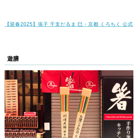
【迎春2025】張子 干支だるま 巳・京都 くろちく 公式
遊膳