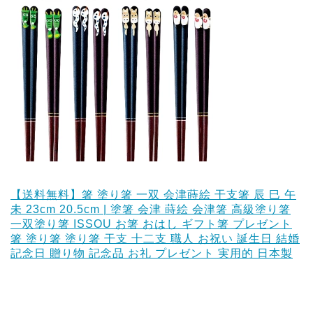
【送料無料】箸 塗り箸 一双 会津蒔絵 干支箸 辰 巳 午
未 23cm 20.5cm | 塗箸 会津 蒔絵 会津箸 高級塗り箸
一双塗り箸 ISSOU お箸 おはし ギフト箸 プレゼント
箸 塗り箸 塗り箸 干支 十二支 職人 お祝い 誕生日 結婚
記念日 贈り物 記念品 お礼 プレゼント 実用的 日本製