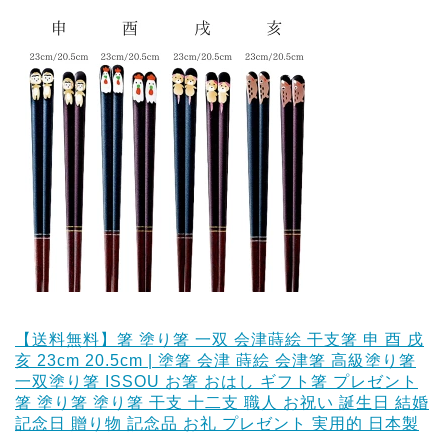
【送料無料】箸 塗り箸 一双 会津蒔絵 干支箸 申 酉 戌
亥 23cm 20.5cm | 塗箸 会津 蒔絵 会津箸 高級塗り箸
一双塗り箸 ISSOU お箸 おはし ギフト箸 プレゼント
箸 塗り箸 塗り箸 干支 十二支 職人 お祝い 誕生日 結婚
記念日 贈り物 記念品 お礼 プレゼント 実用的 日本製