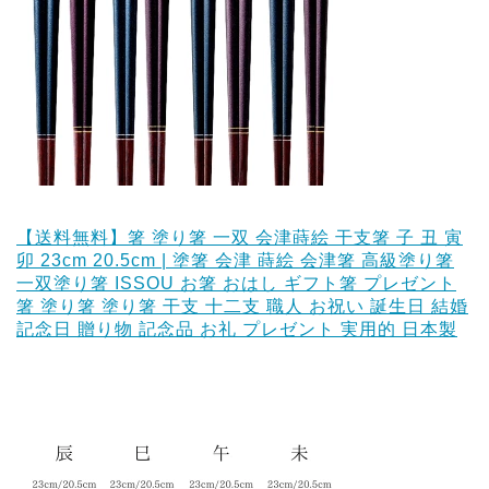
【送料無料】箸 塗り箸 一双 会津蒔絵 干支箸 子 丑 寅
卯 23cm 20.5cm | 塗箸 会津 蒔絵 会津箸 高級塗り箸
一双塗り箸 ISSOU お箸 おはし ギフト箸 プレゼント
箸 塗り箸 塗り箸 干支 十二支 職人 お祝い 誕生日 結婚
記念日 贈り物 記念品 お礼 プレゼント 実用的 日本製