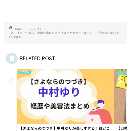
HOME
エンタメ
【じゅん散歩】根津で訪れた場所はスギヤマアートルーム、中華料理BIKA 2月
17日放送
RELATED POST
NETFLIX
エンタメ
【さよならのつづき】中村ゆりが美しすぎる！役どこ
【日曜