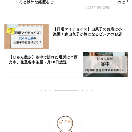
ろと以外な経歴をご...
のは「湯
2024年10月29日
【日曜マイチョイス】山菓子のお店は小
楽園！森山良子が気になるピンクのお店
【じゅん散歩】谷中で訪れた場所は？西
光寺、花重谷中茶屋 2月18日放送