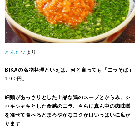
さんたつ
より
BIKAの名物料理といえば、何と言っても「ニラそば」
1760円。
細麵があっさりとした上品な鶏のスープとからみ、シ
ャキシャキとした食感のニラ、さらに真ん中の肉味噌
を混ぜて食べるとまろやかなコクが口いっぱいに広が
りま
す。