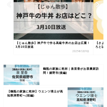
【じゅん散歩】神戸牛で作る高級牛丼のお店は広重！
【さよ
3月10日放送
ろと以外
2025年3月9日
鶴瓶の家族に乾杯｜泉里香がお茶農家訪
問！嬉野市(後編)
【鶴瓶の家族に乾杯】ウエンツ瑛士が高
知県津野町へ(前編)