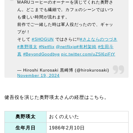
MARUコーヒーのオーナーを演じてくれた奥野さ
ん。どこまでも繊細で。カフェのシーンではいつ
も優しい時間が流れます。
前作でご一緒した時は軍人役だったので、ギャッ
プが！
そして
#SHOGUN
ではさらに!!
#さよならのつづき
#奥野瑛太
#Netflix
@netflixjp
#有村架純
#生田斗
真
#BeyondGoodbye
pic.twitter.com/uZSl6ziFtY
— Hiroshi Kurosaki 黒崎博 (@hirokurosaki)
November 19, 2024
健吾役を演じた奥野瑛太さんの経歴はこちら。
奥野瑛太
おくのえいた
生年月日
1986年2月10日