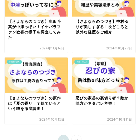
【さよならのつづき】生田斗
【さよならのつづき】中村ゆ
真が中津っぽい！イケパラフ
りが美しすぎる！役どころと
ァン歓喜の様子を調査してみ
以外な経歴をご紹介
た
2024年11月16日
2024年10月29日
NETFLIX
NETFLIX
【さよならのつづき】の原作
忍びの家岳の裏切り者？敵か
は「夏の香り」？似ていると
味方かネタバレ考察！
いう噂を徹底調査！
2024年10月15日
2024年10月11日