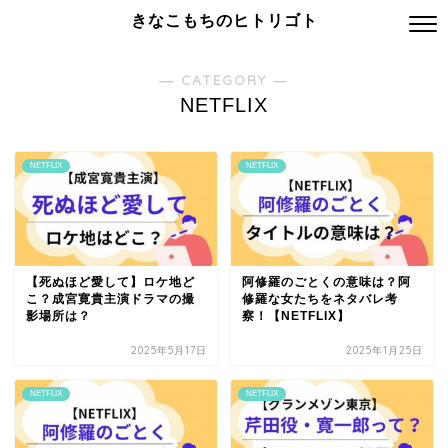
きなこもちのヒトリゴト
― CATEGORY ―
NETFLIX
NETFLIX
NETFLIX
【死ぬほど愛して】ロケ地ど
阿修羅のごとくの意味は？阿
こ？成宮寛貴主演ドラマの撮
修羅な女たちをネタバレ考
影場所は？
察！【NETFLIX】
2025年5月17日
2025年1月25日
NETFLIX
NETFLIX