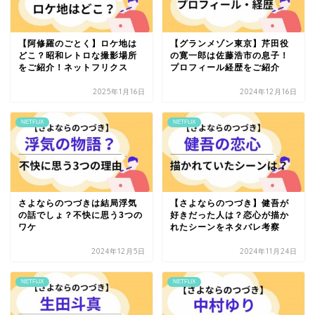
【阿修羅のごとく】ロケ地は
【グランメゾン東京】芹田役
どこ？昭和レトロな撮影場所
の寛一郎は佐藤浩市の息子！
をご紹介！ネットフリクス
プロフィール経歴をご紹介
2025年1月16日
2024年12月16日
NETFLIX
NETFLIX
さよならのつづきは結局浮気
【さよならのつづき】健吾が
の話でしょ？不快に思う3つの
好きだった人は？恋心が描か
ワケ
れたシーンをネタバレ考察
2024年12月5日
2024年11月24日
NETFLIX
NETFLIX