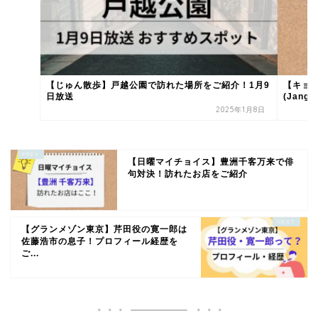
【じゅん散歩】戸越公園で訪れた場所をご紹介！1月9
【キョ
日放送
(Jango
2025年1月8日
【日曜マイチョイス】豊洲千客万来で俳
句対決！訪れたお店をご紹介
【グランメゾン東京】芹田役の寛一郎は
佐藤浩市の息子！プロフィール経歴を
ご...