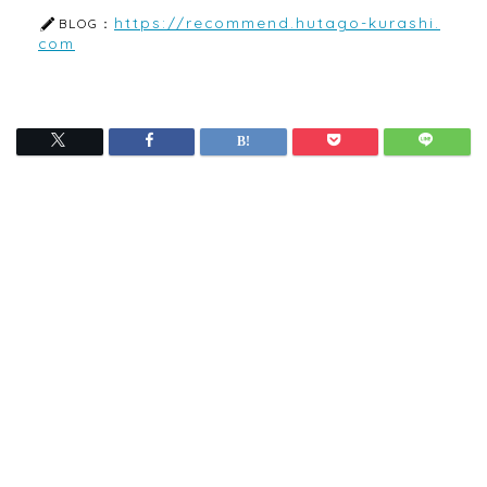
https://recommend.hutago-kurashi.
BLOG：
com