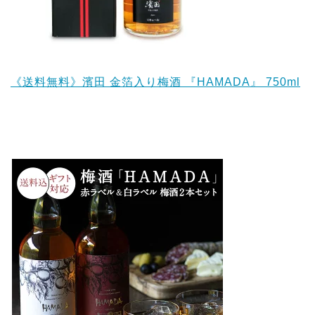
《送料無料》濱田 金箔入り梅酒 『HAMADA』 750ml