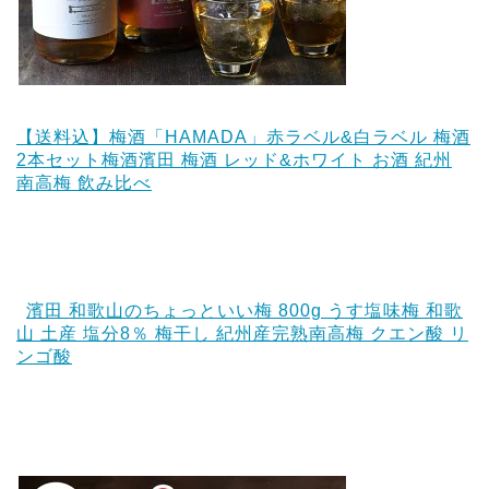
【送料込】梅酒「HAMADA」赤ラベル&白ラベル 梅酒
2本セット梅酒濱田 梅酒 レッド&ホワイト お酒 紀州
南高梅 飲み比べ
濱田 和歌山のちょっといい梅 800g うす塩味梅 和歌
山 土産 塩分8％ 梅干し 紀州産完熟南高梅 クエン酸 リ
ンゴ酸