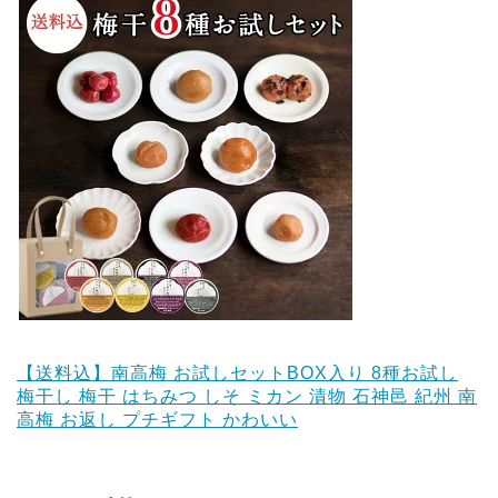
【送料込】南高梅 お試しセットBOX入り 8種お試し
梅干し 梅干 はちみつ しそ ミカン 漬物 石神邑 紀州 南
高梅 お返し プチギフト かわいい