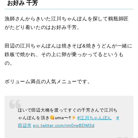
お好み 千芳
漁師さんからきいた江川ちゃんぽんを探して鶴瓶師匠
がたどり着いたのはお好み千芳。
田辺の江川ちゃんぽんは焼きそば&焼きうどんが一緒に
鉄板で焼かれ、その上に卵が乗っかってるというも
の。
ボリューム満点の人気メニューです。
ほいで田辺大橋を渡ってすぐの千芳さんで江川ち
ゃんぽんを頂き
uma〜‼︎
#江川ちゃんぽん
#
田辺市
pic.twitter.com/rm0rwBDM3d