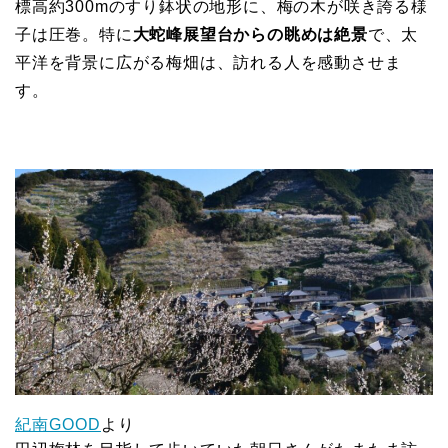
標高約300mのすり鉢状の地形に、梅の木が咲き誇る様
子は圧巻。特に
大蛇峰展望台からの眺めは絶景
で、太
平洋を背景に広がる梅畑は、訪れる人を感動させま
す。
紀南GOOD
より