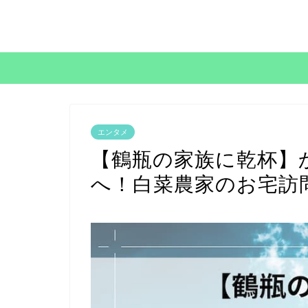
エンタメ
【鶴瓶の家族に乾杯】
へ！白菜農家のお宅訪問(