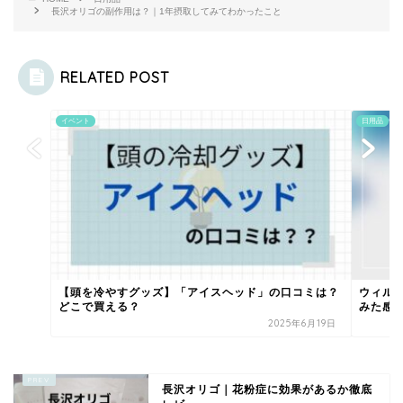
長沢オリゴの副作用は？｜1年摂取してみてわかったこと
RELATED POST
イベント
日用品
【頭を冷やすグッズ】「アイスヘッド」の口コミは？
ウィル
どこで買える？
みた感
2025年6月19日
長沢オリゴ｜花粉症に効果があるか徹底